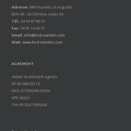
Adresse:
MIN Viandes St Augustin
BOX 84 - 06 296 Nice cedex 03
Tél.:
04 93 87 86 50
Fax:
04 93 14 04 13
Email:
info@bvd-viandes.com
Web:
www.bvd-viandes.com
AGREMENT
Atelier et entrepôt agréés
FR 06-088.033 CE
NICE 477936306 00034
APE 4632A
TVA FR 35477936306